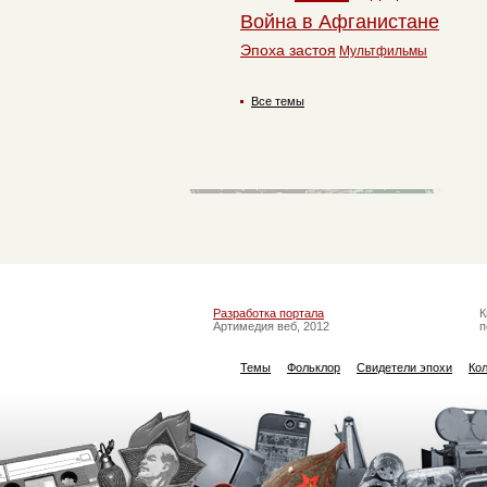
Война в Афганистане
Эпоха застоя
Мультфильмы
Все темы
Разработка портала
К
Артимедия веб, 2012
п
Темы
Фольклор
Свидетели эпохи
Ко