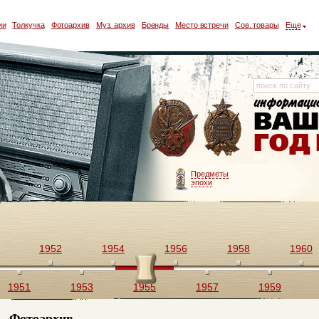
ии
Толкучка
Фотоархив
Муз. архив
Бренды
Место встречи
Сов. товары
Еще
Предметы
эпохи
1952
1954
1956
1958
1960
1951
1953
1955
1957
1959
Фотоархив