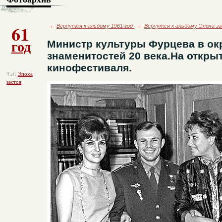
61
←
Вернутся к альбому 1961 год
←
Вернутся к альбому Эпоха з
год
Министр культуры Фурцева в ок
знаменитостей 20 века.На откры
кинофестиваля.
Тэг:
Эпоха
застоя