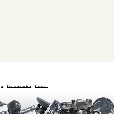
ары
Семейный альбом
О проекте