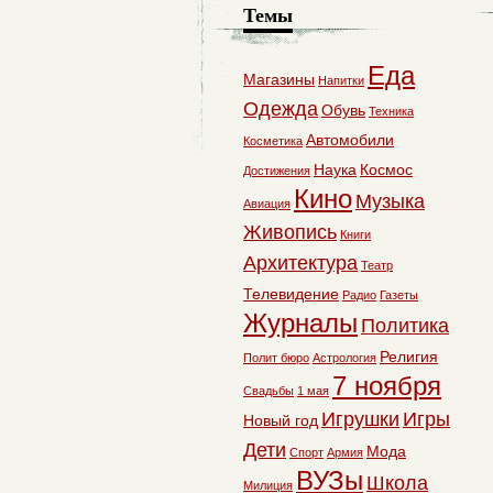
Темы
Еда
Магазины
Напитки
Одежда
Обувь
Техника
Автомобили
Косметика
Наука
Космос
Достижения
Кино
Музыка
Авиация
Живопись
Книги
Архитектура
Театр
Телевидение
Радио
Газеты
Журналы
Политика
Религия
Полит бюро
Астрология
7 ноября
Свадьбы
1 мая
Игрушки
Игры
Новый год
Дети
Мода
Спорт
Армия
ВУЗы
Школа
Милиция