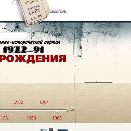
Регистрация
1962
1964
1966
1968
1970
1961
1963
1965
1967
1969