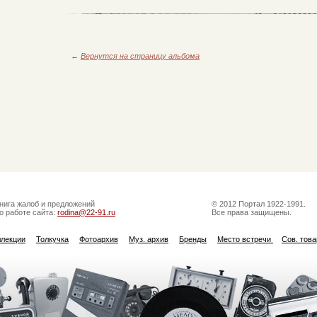
←
Вернутся на страницу альбома
нига жалоб и предложений
© 2012 Портал 1922-1991.
о работе сайта:
rodina@22-91.ru
Все права защищены.
ллекции
Толкучка
Фотоархив
Муз. архив
Бренды
Место встречи
Сов. тов