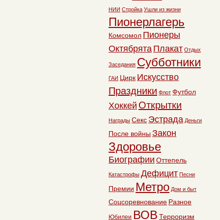
НИИ
Стройка
Ушли из жизни
Пионерлагерь
Пионеры
Комсомол
Октябрята
Плакат
Отдых
Субботники
Заседания
Искусство
Цирк
ГАИ
Праздники
Футбол
Флот
Открытки
Хоккей
Эстрада
Секс
Награды
Деньги
Закон
После войны
Здоровье
Биографии
Оттепель
Дефицит
Катастрофы
Песни
Метро
Премии
Дом и быт
Соцсоревнование
Разное
ВОВ
Терроризм
Юбилеи