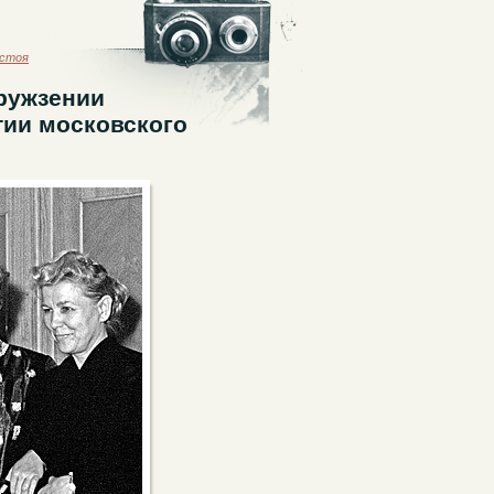
астоя
ружзении
тии московского