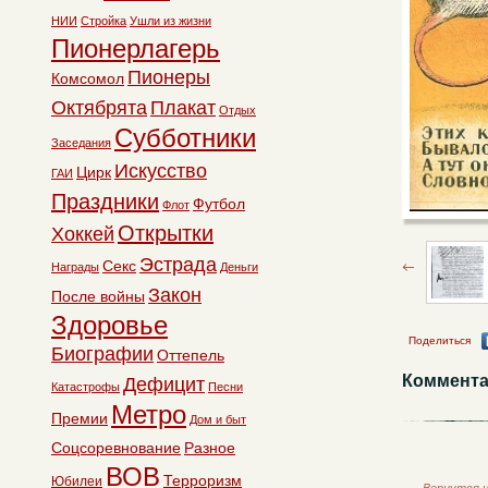
НИИ
Стройка
Ушли из жизни
Пионерлагерь
Пионеры
Комсомол
Октябрята
Плакат
Отдых
Субботники
Заседания
Искусство
Цирк
ГАИ
Праздники
Футбол
Флот
Открытки
Хоккей
Эстрада
Секс
Награды
Деньги
Закон
После войны
Здоровье
Поделиться
Биографии
Оттепель
Коммента
Дефицит
Катастрофы
Песни
Метро
Премии
Дом и быт
Соцсоревнование
Разное
ВОВ
Терроризм
Юбилеи
←
Вернутся н