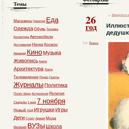
Темы
26
←
Вернутся к
Еда
Магазины
Напитки
год
Иллюст
Одежда
Обувь
Техника
дедушк
Автомобили
Косметика
Тэг:
Разное
Наука
Космос
Достижения
Кино
Музыка
Авиация
Живопись
Книги
Архитектура
Театр
Телевидение
Радио
Газеты
Журналы
Политика
Религия
Полит бюро
Астрология
7 ноября
Свадьбы
1 мая
Игрушки
Игры
Новый год
Дети
Мода
Спорт
Армия
ВУЗы
Школа
Милиция