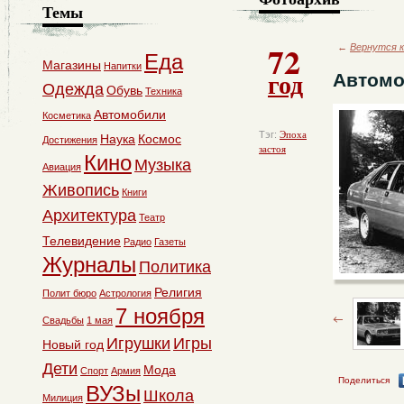
Темы
72
←
Вернутся к
Еда
Магазины
Напитки
год
Автомо
Одежда
Обувь
Техника
Автомобили
Косметика
Тэг:
Эпоха
Наука
Космос
Достижения
застоя
Кино
Музыка
Авиация
Живопись
Книги
Архитектура
Театр
Телевидение
Радио
Газеты
Журналы
Политика
Религия
Полит бюро
Астрология
7 ноября
Свадьбы
1 мая
Игрушки
Игры
Новый год
Дети
Мода
Спорт
Армия
Поделиться
ВУЗы
Школа
Милиция