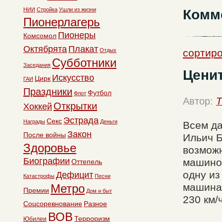
НИИ
Стройка
Ушли из жизни
Комм
Пионерлагерь
Пионеры
Комсомол
Октябрята
Плакат
Отдых
сортиро
Субботники
Заседания
Цени
Искусство
Цирк
ГАИ
Праздники
Футбол
Флот
Автор:
T
Открытки
Хоккей
Эстрада
Секс
Награды
Деньги
Всем да
Закон
После войны
Ильич 
Здоровье
возможн
Биографии
машиной
Оттепель
одну из
Дефицит
Катастрофы
Песни
машина 
Метро
Премии
Дом и быт
230 км/ч
Соцсоревнование
Разное
ВОВ
Терроризм
Юбилеи