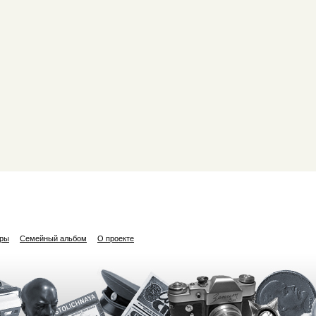
ары
Семейный альбом
О проекте