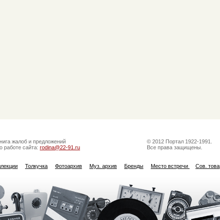
нига жалоб и предложений
© 2012 Портал 1922-1991.
о работе сайта:
rodina@22-91.ru
Все права защищены.
ллекции
Толкучка
Фотоархив
Муз. архив
Бренды
Место встречи
Сов. тов