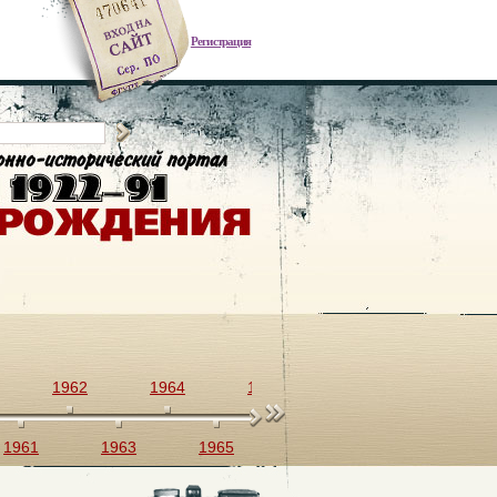
Регистрация
1962
1964
1966
1968
1970
1961
1963
1965
1967
1969