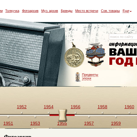
ии
Толкучка
Фотоархив
Муз. архив
Бренды
Место встречи
Сов. товары
Еще
Предметы
эпохи
1952
1954
1956
1958
1960
1951
1953
1955
1957
1959
Фотоархив