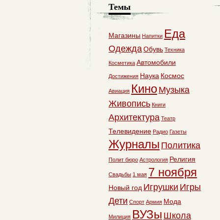
Темы
Еда
Магазины
Напитки
Одежда
Обувь
Техника
Автомобили
Косметика
Наука
Космос
Достижения
Кино
Музыка
Авиация
Живопись
Книги
Архитектура
Театр
Телевидение
Радио
Газеты
Журналы
Политика
Религия
Полит бюро
Астрология
7 ноября
Свадьбы
1 мая
Игрушки
Игры
Новый год
Дети
Мода
Спорт
Армия
ВУЗы
Школа
Милиция