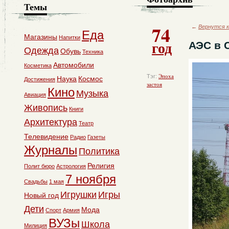
Темы
74
←
Вернутся к
Еда
Магазины
Напитки
год
АЭС в 
Одежда
Обувь
Техника
Автомобили
Косметика
Тэг:
Эпоха
Наука
Космос
Достижения
застоя
Кино
Музыка
Авиация
Живопись
Книги
Архитектура
Театр
Телевидение
Радио
Газеты
Журналы
Политика
Религия
Полит бюро
Астрология
7 ноября
Свадьбы
1 мая
Игрушки
Игры
Новый год
Дети
Мода
Спорт
Армия
ВУЗы
Школа
Милиция