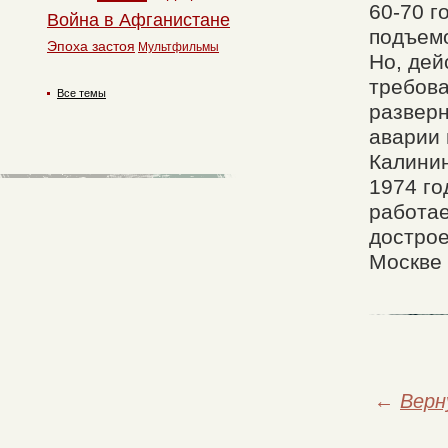
60-70 г
Война в Афганистане
подъемо
Эпоха застоя
Мультфильмы
Но, де
требова
Все темы
разверн
аварии
Калинин
1974 го
работае
дострое
Москве 
←
Верн