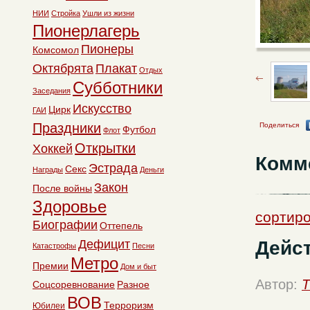
НИИ
Стройка
Ушли из жизни
Пионерлагерь
Пионеры
Комсомол
Октябрята
Плакат
Отдых
Субботники
Заседания
Искусство
Цирк
ГАИ
Праздники
Поделиться
Футбол
Флот
Открытки
Хоккей
Комм
Эстрада
Секс
Награды
Деньги
Закон
После войны
Здоровье
сортиро
Биографии
Оттепель
Дейс
Дефицит
Катастрофы
Песни
Метро
Премии
Дом и быт
Автор:
T
Соцсоревнование
Разное
ВОВ
Терроризм
Юбилеи