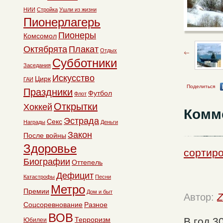
НИИ
Стройка
Ушли из жизни
Пионерлагерь
Пионеры
Комсомол
Октябрята
Плакат
Отдых
Субботники
Заседания
Искусство
Цирк
ГАИ
Поделиться
Праздники
Футбол
Флот
Открытки
Хоккей
Комм
Эстрада
Секс
Награды
Деньги
Закон
После войны
Здоровье
сортиро
Биографии
Оттепель
Дефицит
Катастрофы
Песни
Метро
Премии
Дом и быт
Автор:
Z
Соцсоревнование
Разное
ВОВ
Терроризм
В год 3
Юбилеи