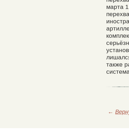
марта 1
перехв
иностр
артилле
комплек
серьёзн
установ
лишался
также 
систем
←
Верн