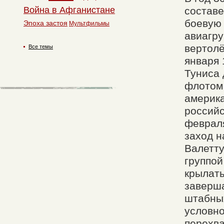
Война в Афганистане
составе
боевую 
Эпоха застоя
Мультфильмы
авиагру
вертолё
Все темы
января 
Туниса 
флотом 
америка
российс
февраля
заход н
Валетту
группой
крылаты
заверша
штабных
условно
перехва