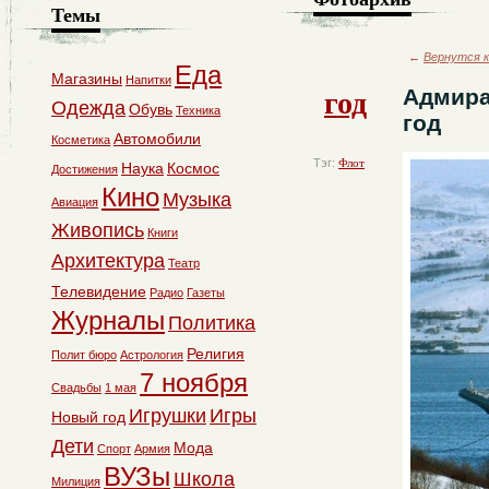
Темы
←
Вернутся к
Еда
Магазины
Напитки
год
Адмира
Одежда
Обувь
Техника
год
Автомобили
Косметика
Тэг:
Флот
Наука
Космос
Достижения
Кино
Музыка
Авиация
Живопись
Книги
Архитектура
Театр
Телевидение
Радио
Газеты
Журналы
Политика
Религия
Полит бюро
Астрология
7 ноября
Свадьбы
1 мая
Игрушки
Игры
Новый год
Дети
Мода
Спорт
Армия
ВУЗы
Школа
Милиция